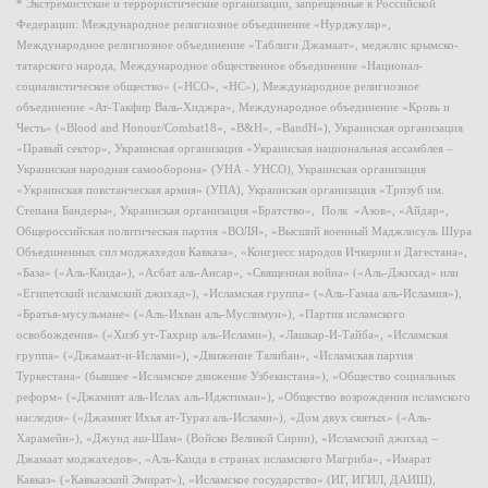
* Экстремистские и террористические организации, запрещенные в Российской
Федерации: Международное религиозное объединение «Нурджулар»,
Международное религиозное объединение «Таблиги Джамаат», меджлис крымско-
татарского народа, Международное общественное объединение «Национал-
социалистическое общество» («НСО», «НС»), Международное религиозное
объединение «Ат-Такфир Валь-Хиджра», Международное объединение «Кровь и
Честь» («Blood and Honour/Combat18», «B&H», «BandH»), Украинская организация
«Правый сектор», Украинская организация «Украинская национальная ассамблея –
Украинская народная самооборона» (УНА - УНСО), Украинская организация
«Украинская повстанческая армия» (УПА), Украинская организация «Тризуб им.
Степана Бандеры», Украинская организация «Братство», Полк «Азов», «Айдар»,
Общероссийская политическая партия «ВОЛЯ», «Высший военный Маджлисуль Шура
Объединенных сил моджахедов Кавказа», «Конгресс народов Ичкерии и Дагестана»,
«База» («Аль-Каида»), «Асбат аль-Ансар», «Священная война» («Аль-Джихад» или
«Египетский исламский джихад»), «Исламская группа» («Аль-Гамаа аль-Исламия»),
«Братья-мусульмане» («Аль-Ихван аль-Муслимун»), «Партия исламского
освобождения» («Хизб ут-Тахрир аль-Ислами»), «Лашкар-И-Тайба», «Исламская
группа» («Джамаат-и-Ислами»), «Движение Талибан», «Исламская партия
Туркестана» (бывшее «Исламское движение Узбекистана»), «Общество социальных
реформ» («Джамият аль-Ислах аль-Иджтимаи»), «Общество возрождения исламского
наследия» («Джамият Ихья ат-Тураз аль-Ислами»), «Дом двух святых» («Аль-
Харамейн»), «Джунд аш-Шам» (Войско Великой Сирии), «Исламский джихад –
Джамаат моджахедов», «Аль-Каида в странах исламского Магриба», «Имарат
Кавказ» («Кавказский Эмират»), «Исламское государство» (ИГ, ИГИЛ, ДАИШ),