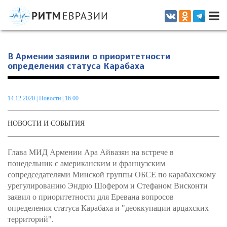
Информационно-аналитическое издание, посвященное актуальным
проблемам интеграции на постсоветском пространстве
В Армении заявили о приоритетности
определения статуса Карабаха
14.12.2020
|
Новости
| 16.00
НОВОСТИ И СОБЫТИЯ
Глава МИД Армении Ара Айвазян на встрече в
понедельник с американским и французским
сопредседателями Минской группы ОБСЕ по карабахскому
урегулированию Эндрю Шофером и Стефаном Висконти
заявил о приоритетности для Еревана вопросов
определения статуса Карабаха и "деоккупации арцахских
территорий".