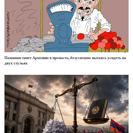
Пашинян тянет Армению в пропасть, безуспешно пытаясь усидеть на
двух стульях