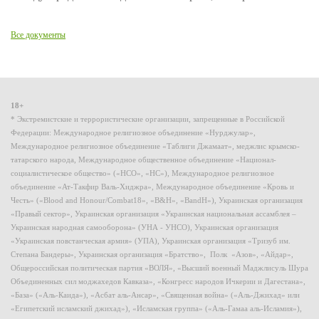
Все документы
18+
* Экстремистские и террористические организации, запрещенные в Российской
Федерации: Международное религиозное объединение «Нурджулар»,
Международное религиозное объединение «Таблиги Джамаат», меджлис крымско-
татарского народа, Международное общественное объединение «Национал-
социалистическое общество» («НСО», «НС»), Международное религиозное
объединение «Ат-Такфир Валь-Хиджра», Международное объединение «Кровь и
Честь» («Blood and Honour/Combat18», «B&H», «BandH»), Украинская организация
«Правый сектор», Украинская организация «Украинская национальная ассамблея –
Украинская народная самооборона» (УНА - УНСО), Украинская организация
«Украинская повстанческая армия» (УПА), Украинская организация «Тризуб им.
Степана Бандеры», Украинская организация «Братство», Полк «Азов», «Айдар»,
Общероссийская политическая партия «ВОЛЯ», «Высший военный Маджлисуль Шура
Объединенных сил моджахедов Кавказа», «Конгресс народов Ичкерии и Дагестана»,
«База» («Аль-Каида»), «Асбат аль-Ансар», «Священная война» («Аль-Джихад» или
«Египетский исламский джихад»), «Исламская группа» («Аль-Гамаа аль-Исламия»),