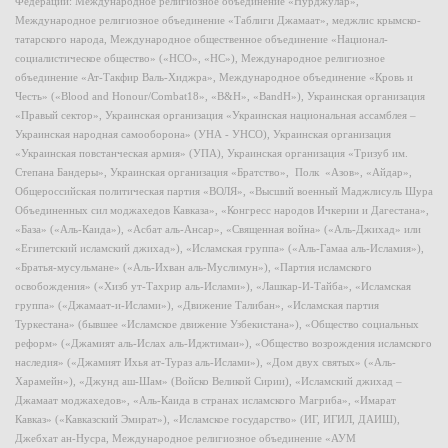
Федерации: Международное религиозное объединение «Нурджулар»,
Международное религиозное объединение «Таблиги Джамаат», меджлис крымско-
татарского народа, Международное общественное объединение «Национал-
социалистическое общество» («НСО», «НС»), Международное религиозное
объединение «Ат-Такфир Валь-Хиджра», Международное объединение «Кровь и
Честь» («Blood and Honour/Combat18», «B&H», «BandH»), Украинская организация
«Правый сектор», Украинская организация «Украинская национальная ассамблея –
Украинская народная самооборона» (УНА - УНСО), Украинская организация
«Украинская повстанческая армия» (УПА), Украинская организация «Тризуб им.
Степана Бандеры», Украинская организация «Братство», Полк «Азов», «Айдар»,
Общероссийская политическая партия «ВОЛЯ», «Высший военный Маджлисуль Шура
Объединенных сил моджахедов Кавказа», «Конгресс народов Ичкерии и Дагестана»,
«База» («Аль-Каида»), «Асбат аль-Ансар», «Священная война» («Аль-Джихад» или
«Египетский исламский джихад»), «Исламская группа» («Аль-Гамаа аль-Исламия»),
«Братья-мусульмане» («Аль-Ихван аль-Муслимун»), «Партия исламского
освобождения» («Хизб ут-Тахрир аль-Ислами»), «Лашкар-И-Тайба», «Исламская
группа» («Джамаат-и-Ислами»), «Движение Талибан», «Исламская партия
Туркестана» (бывшее «Исламское движение Узбекистана»), «Общество социальных
реформ» («Джамият аль-Ислах аль-Иджтимаи»), «Общество возрождения исламского
наследия» («Джамият Ихья ат-Тураз аль-Ислами»), «Дом двух святых» («Аль-
Харамейн»), «Джунд аш-Шам» (Войско Великой Сирии), «Исламский джихад –
Джамаат моджахедов», «Аль-Каида в странах исламского Магриба», «Имарат
Кавказ» («Кавказский Эмират»), «Исламское государство» (ИГ, ИГИЛ, ДАИШ),
Джебхат ан-Нусра, Международное религиозное объединение «АУМ