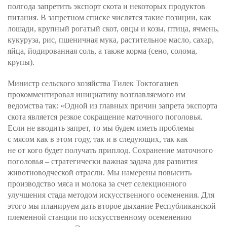
полгода запретить экспорт скота и некоторых продуктов
питания. В запретном списке числятся такие позиции, как
лошади, крупный рогатый скот, овцы и козы, птица, ячмень,
кукуруза, рис, пшеничная мука, растительное масло, сахар,
яйца, йодированная соль, а также корма (сено, солома,
крупы).
Министр сельского хозяйства Тилек Токтогазиев
прокомментировал инициативу возглавляемого им
ведомства так: «Одной из главных причин запрета экспорта
скота является резкое сокращение маточного поголовья.
Если не вводить запрет, то мы будем иметь проблемы
с мясом как в этом году, так и в следующих, так как
не от кого будет получать приплод. Сохранение маточного
поголовья – стратегически важная задача для развития
животноводческой отрасли. Мы намерены повысить
производство мяса и молока за счет селекционного
улучшения стада методом искусственного осеменения. Для
этого мы планируем дать второе дыхание Республиканской
племенной станции по искусственному осеменению