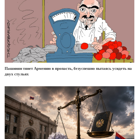
Пашинян тянет Армению в пропасть, безуспешно пытаясь усидеть на
двух стульях