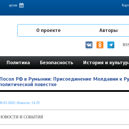
емам интеграции на постсоветском пространстве
архив
Карт
О проекте
Авторы
RS
Политика
Безопасность
История и культур
Посол РФ в Румынии: Присоединение Молдавии к Р
политической повестке
30.03.2026
|
Новости
| 14.29
НОВОСТИ И СОБЫТИЯ