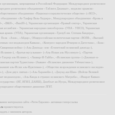
ие организации, запрещенные в Российской Федерации: Международное религиозное
родное религиозное объединение «Таблиги Джамаат», меджлис крымско-
общественное объединение «Национал-социалистическое общество» («НСО»,
 объединение «Ат-Такфир Валь-Хиджра», Международное объединение «Кровь и
8», «B&H», «BandH»), Украинская организация «Правый сектор», Украинская
ная ассамблея – Украинская народная самооборона» (УНА - УНСО), Украинская
кая армия» (УПА), Украинская организация «Тризуб им. Степана Бандеры»,
, Полк «Азов», «Айдар», Общероссийская политическая партия «ВОЛЯ», «Высший
ных сил моджахедов Кавказа», «Конгресс народов Ичкерии и Дагестана», «База»
 «Священная война» («Аль-Джихад» или «Египетский исламский джихад»),
ь-Исламия»), «Братья-мусульмане» («Аль-Ихван аль-Муслимун»), «Партия
т-Тахрир аль-Ислами»), «Лашкар-И-Тайба», «Исламская группа» («Джамаат-и-
ламская партия Туркестана» (бывшее «Исламское движение Узбекистана»),
амият аль-Ислах аль-Иджтимаи»), «Общество возрождения исламского наследия»
и»), «Дом двух святых» («Аль-Харамейн»), «Джунд аш-Шам» (Войско Великой
ат моджахедов», «Аль-Каида в странах исламского Магриба», «Имарат Кавказ»
 государство» (ИГ, ИГИЛ, ДАИШ), Джебхат ан-Нусра, Международное религиозное
ународное общественное движение ЛГБТ.
ании материалов сайта «Ритм Евразии» активная гиперссылка
.ru
приветствуется.
падать с мнением авторов.