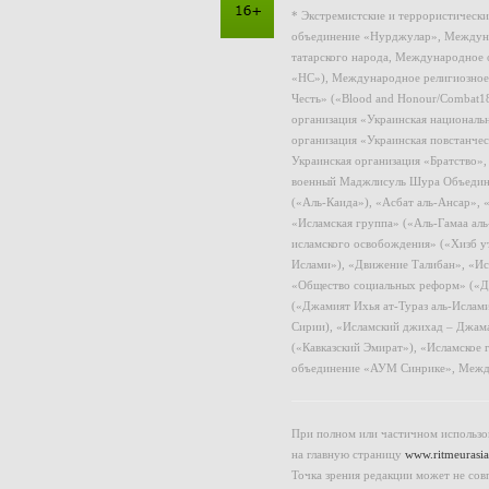
* Экстремистские и террористическ
объединение «Нурджулар», Междуна
татарского народа, Международное 
«НС»), Международное религиозное
Честь» («Blood and Honour/Combat1
организация «Украинская националь
организация «Украинская повстанчес
Украинская организация «Братство»
военный Маджлисуль Шура Объединен
(«Аль-Каида»), «Асбат аль-Ансар»,
«Исламская группа» («Аль-Гамаа ал
исламского освобождения» («Хизб у
Ислами»), «Движение Талибан», «Ис
«Общество социальных реформ» («Дж
(«Джамият Ихья ат-Тураз аль-Ислам
Сирии), «Исламский джихад – Джама
(«Кавказский Эмират»), «Исламское
объединение «АУМ Синрике», Межд
При полном или частичном использов
на главную страницу
www.ritmeurasia
Точка зрения редакции может не сов