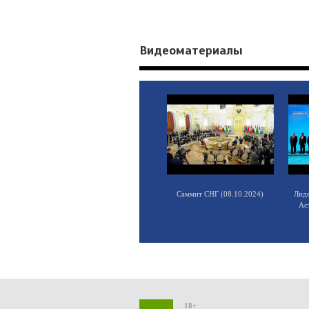
Видеоматериалы
Саммит СНГ (08.10.2024)
Лид
Ас
18+