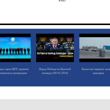
PAS?
еры стран ШОС приняли
Парад Победы на Красной
Казахстан накрыло мо
танинскую декларацию
площади (09.05.2024)
паводком