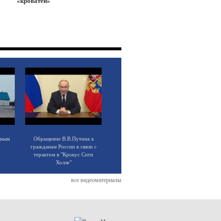
«кроватей»
щным
Обращение В.В.Путина к
гражданам России в связи с
терактом в "Крокус Сити
Холле"
все видеоматериалы