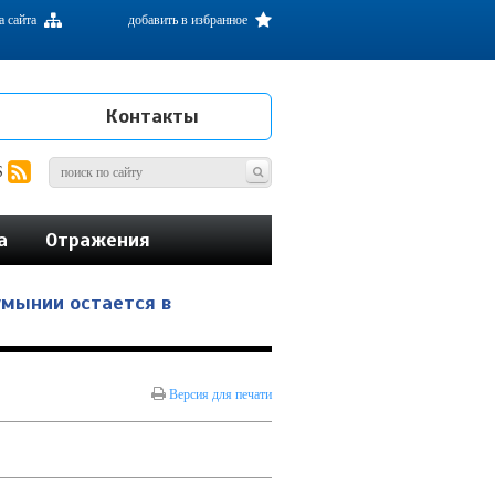
а сайта
добавить в избранное
Контакты
S
а
Отражения
умынии остается в
Версия для печати