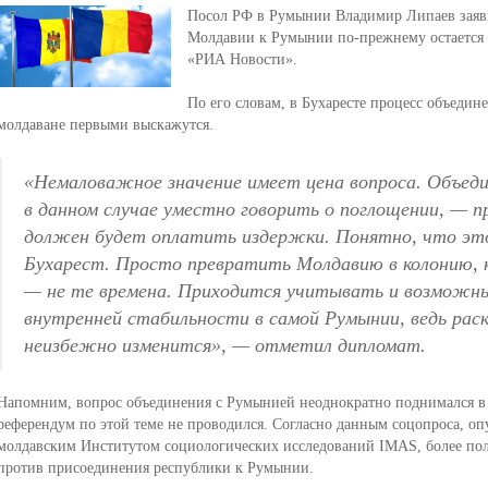
Посол РФ в Румынии Владимир Липаев заяви
Молдавии к Румынии по-прежнему остается 
«РИА Новости».
По его словам, в Бухаресте процесс объедин
молдаване первыми выскажутся.
«Немаловажное значение имеет цена вопроса. Объеди
в данном случае уместно говорить о поглощении, — 
должен будет оплатить издержки. Понятно, что э
Бухарест. Просто превратить Молдавию в колонию, ка
— не те времена. Приходится учитывать и возможны
внутренней стабильности в самой Румынии, ведь раск
неизбежно изменится»,
— отметил дипломат.
Напомним, вопрос объединения с Румынией неоднократно поднимался в 
референдум по этой теме не проводился. Согласно данным соцопроса, оп
молдавским Институтом социологических исследований IMAS, более п
против присоединения республики к Румынии.