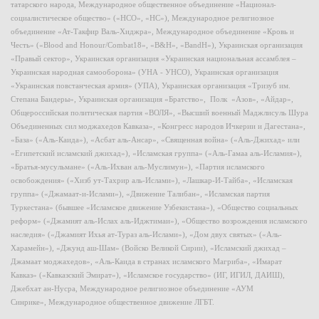
татарского народа, Международное общественное объединение «Национал-
социалистическое общество» («НСО», «НС»), Международное религиозное
объединение «Ат-Такфир Валь-Хиджра», Международное объединение «Кровь и
Честь» («Blood and Honour/Combat18», «B&H», «BandH»), Украинская организация
«Правый сектор», Украинская организация «Украинская национальная ассамблея –
Украинская народная самооборона» (УНА - УНСО), Украинская организация
«Украинская повстанческая армия» (УПА), Украинская организация «Тризуб им.
Степана Бандеры», Украинская организация «Братство», Полк «Азов», «Айдар»,
Общероссийская политическая партия «ВОЛЯ», «Высший военный Маджлисуль Шура
Объединенных сил моджахедов Кавказа», «Конгресс народов Ичкерии и Дагестана»,
«База» («Аль-Каида»), «Асбат аль-Ансар», «Священная война» («Аль-Джихад» или
«Египетский исламский джихад»), «Исламская группа» («Аль-Гамаа аль-Исламия»),
«Братья-мусульмане» («Аль-Ихван аль-Муслимун»), «Партия исламского
освобождения» («Хизб ут-Тахрир аль-Ислами»), «Лашкар-И-Тайба», «Исламская
группа» («Джамаат-и-Ислами»), «Движение Талибан», «Исламская партия
Туркестана» (бывшее «Исламское движение Узбекистана»), «Общество социальных
реформ» («Джамият аль-Ислах аль-Иджтимаи»), «Общество возрождения исламского
наследия» («Джамият Ихья ат-Тураз аль-Ислами»), «Дом двух святых» («Аль-
Харамейн»), «Джунд аш-Шам» (Войско Великой Сирии), «Исламский джихад –
Джамаат моджахедов», «Аль-Каида в странах исламского Магриба», «Имарат
Кавказ» («Кавказский Эмират»), «Исламское государство» (ИГ, ИГИЛ, ДАИШ),
Джебхат ан-Нусра, Международное религиозное объединение «АУМ
Синрике», Международное общественное движение ЛГБТ.