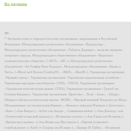
Все документы
18+
* Экстремистские и террористические организации, запрещенные в Российской
Федерации: Международное религиозное объединение «Нурджулар»,
Международное религиозное объединение «Таблиги Джамаат», меджлис крымско-
татарского народа, Международное общественное объединение «Национал-
социалистическое общество» («НСО», «НС»), Международное религиозное
объединение «Ат-Такфир Валь-Хиджра», Международное объединение «Кровь и
Честь» («Blood and Honour/Combat18», «B&H», «BandH»), Украинская организация
«Правый сектор», Украинская организация «Украинская национальная ассамблея –
Украинская народная самооборона» (УНА - УНСО), Украинская организация
«Украинская повстанческая армия» (УПА), Украинская организация «Тризуб им.
Степана Бандеры», Украинская организация «Братство», Полк «Азов», «Айдар»,
Общероссийская политическая партия «ВОЛЯ», «Высший военный Маджлисуль Шура
Объединенных сил моджахедов Кавказа», «Конгресс народов Ичкерии и Дагестана»,
«База» («Аль-Каида»), «Асбат аль-Ансар», «Священная война» («Аль-Джихад» или
«Египетский исламский джихад»), «Исламская группа» («Аль-Гамаа аль-Исламия»),
«Братья-мусульмане» («Аль-Ихван аль-Муслимун»), «Партия исламского
освобождения» («Хизб ут-Тахрир аль-Ислами»), «Лашкар-И-Тайба», «Исламская