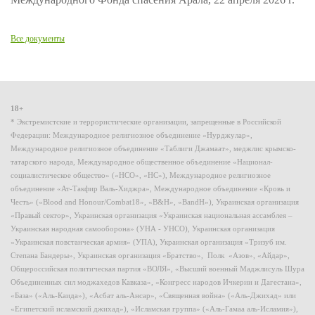
Все документы
18+
* Экстремистские и террористические организации, запрещенные в Российской
Федерации: Международное религиозное объединение «Нурджулар»,
Международное религиозное объединение «Таблиги Джамаат», меджлис крымско-
татарского народа, Международное общественное объединение «Национал-
социалистическое общество» («НСО», «НС»), Международное религиозное
объединение «Ат-Такфир Валь-Хиджра», Международное объединение «Кровь и
Честь» («Blood and Honour/Combat18», «B&H», «BandH»), Украинская организация
«Правый сектор», Украинская организация «Украинская национальная ассамблея –
Украинская народная самооборона» (УНА - УНСО), Украинская организация
«Украинская повстанческая армия» (УПА), Украинская организация «Тризуб им.
Степана Бандеры», Украинская организация «Братство», Полк «Азов», «Айдар»,
Общероссийская политическая партия «ВОЛЯ», «Высший военный Маджлисуль Шура
Объединенных сил моджахедов Кавказа», «Конгресс народов Ичкерии и Дагестана»,
«База» («Аль-Каида»), «Асбат аль-Ансар», «Священная война» («Аль-Джихад» или
«Египетский исламский джихад»), «Исламская группа» («Аль-Гамаа аль-Исламия»),