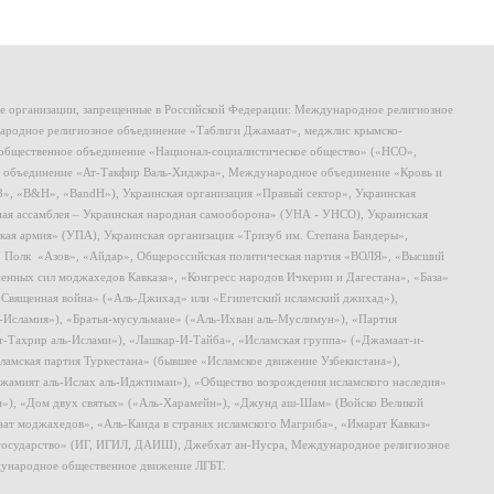
ие организации, запрещенные в Российской Федерации: Международное религиозное
родное религиозное объединение «Таблиги Джамаат», меджлис крымско-
общественное объединение «Национал-социалистическое общество» («НСО»,
 объединение «Ат-Такфир Валь-Хиджра», Международное объединение «Кровь и
8», «B&H», «BandH»), Украинская организация «Правый сектор», Украинская
ная ассамблея – Украинская народная самооборона» (УНА - УНСО), Украинская
кая армия» (УПА), Украинская организация «Тризуб им. Степана Бандеры»,
, Полк «Азов», «Айдар», Общероссийская политическая партия «ВОЛЯ», «Высший
ных сил моджахедов Кавказа», «Конгресс народов Ичкерии и Дагестана», «База»
 «Священная война» («Аль-Джихад» или «Египетский исламский джихад»),
ь-Исламия»), «Братья-мусульмане» («Аль-Ихван аль-Муслимун»), «Партия
т-Тахрир аль-Ислами»), «Лашкар-И-Тайба», «Исламская группа» («Джамаат-и-
ламская партия Туркестана» (бывшее «Исламское движение Узбекистана»),
амият аль-Ислах аль-Иджтимаи»), «Общество возрождения исламского наследия»
и»), «Дом двух святых» («Аль-Харамейн»), «Джунд аш-Шам» (Войско Великой
ат моджахедов», «Аль-Каида в странах исламского Магриба», «Имарат Кавказ»
 государство» (ИГ, ИГИЛ, ДАИШ), Джебхат ан-Нусра, Международное религиозное
ународное общественное движение ЛГБТ.