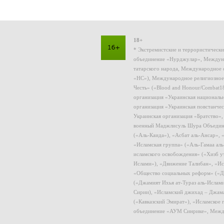
18+
* Экстремистские и террористическ
объединение «Нурджулар», Междуна
татарского народа, Международное 
«НС»), Международное религиозное
Честь» («Blood and Honour/Combat1
организация «Украинская националь
организация «Украинская повстанчес
Украинская организация «Братство»
военный Маджлисуль Шура Объединен
(«Аль-Каида»), «Асбат аль-Ансар»,
«Исламская группа» («Аль-Гамаа ал
исламского освобождения» («Хизб у
Ислами»), «Движение Талибан», «Ис
«Общество социальных реформ» («Дж
(«Джамият Ихья ат-Тураз аль-Ислам
Сирии), «Исламский джихад – Джама
(«Кавказский Эмират»), «Исламское
объединение «АУМ Синрике», Межд