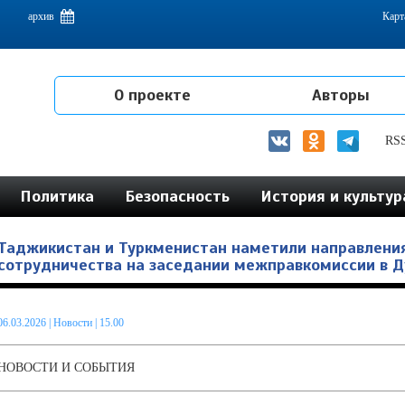
емам интеграции на постсоветском пространстве
архив
Карт
О проекте
Авторы
RS
Политика
Безопасность
История и культур
Таджикистан и Туркменистан наметили направлени
сотрудничества на заседании межправкомиссии в 
06.03.2026
|
Новости
| 15.00
НОВОСТИ И СОБЫТИЯ