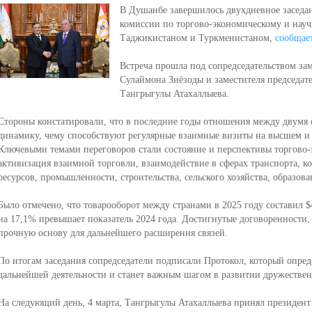
В Душанбе завершилось двухдневное заседа
комиссии по торгово-экономическому и науч
Таджикистаном и Туркменистаном,
сообщае
Встреча прошла под сопредседательством за
Сулаймона Зиёзоды и заместителя председат
Тангрыгулы Атахаллыева.
Стороны констатировали, что в последние годы отношения между двумя 
динамику, чему способствуют регулярные взаимные визиты на высшем и
Ключевыми темами переговоров стали состояние и перспективы торгово-
активизация взаимной торговли, взаимодействие в сферах транспорта, 
ресурсов, промышленности, строительства, сельского хозяйства, образова
Было отмечено, что товарооборот между странами в 2025 году составил $4
на 17,1% превышает показатель 2024 года. Достигнутые договоренности,
прочную основу для дальнейшего расширения связей.
По итогам заседания сопредседатели подписали Протокол, который опред
дальнейшей деятельности и станет важным шагом в развитии дружестве
На следующий день, 4 марта, Тангрыгулы Атахаллыева принял президен