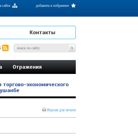
а сайта
добавить в избранное
Контакты
S
а
Отражения
я торгово-экономического
Душанбе
Версия для печати