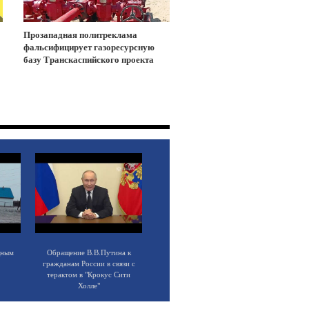
Прозападная политреклама
фальсифицирует газоресурсную
базу Транскаспийского проекта
щным
Обращение В.В.Путина к
гражданам России в связи с
терактом в "Крокус Сити
Холле"