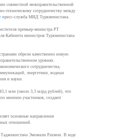
ние совместной межправительственной
но-техническому сотрудничеству между
т
пресс-служба МИД Туркменистана.
местителя премьер-министра РТ
еля Кабинета министров Туркменистана
странами обрели качественно новую
 правительственном уровнях.
экономического сотрудничества,
коммуникаций, энергетики, водных
ния и науки.
3,1 млн (около 3,3 млрд рублей), что
 по мнению участников, создают
еляет основные направления
нных отношений.
т Таджикистана Эмомали Рахмон. В ходе