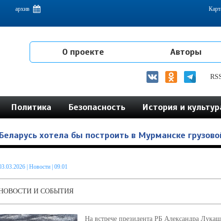
емам интеграции на постсоветском пространстве
архив
Карт
О проекте
Авторы
RS
Политика
Безопасность
История и культур
Беларусь хотела бы построить в Мурманске грузов
03.03.2026
|
Новости
| 09.01
НОВОСТИ И СОБЫТИЯ
На встрече президента РБ Александра Лука