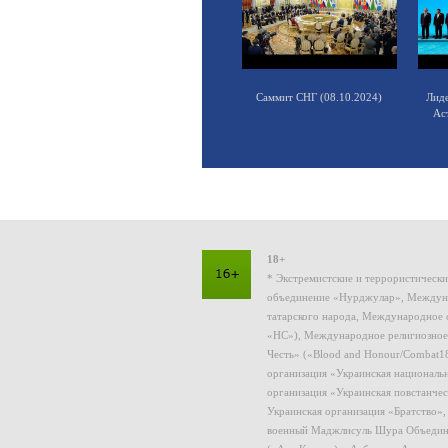
Саммит СНГ (08.10.2024)
Лид
Ас
18+
* Экстремистские и террористическ
объединение «Нурджулар», Междуна
татарского народа, Международное 
«НС»), Международное религиозное
Честь» («Blood and Honour/Combat1
организация «Украинская националь
организация «Украинская повстанчес
Украинская организация «Братство»
военный Маджлисуль Шура Объединен