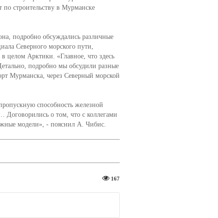
 по строительству в Мурманске
она, подробно обсуждались различные
иала Северного морского пути,
 в целом Арктики. «Главное, что здесь
Детально, подробно мы обсудили разные
порт Мурманска, через Северный морской
 пропускную способность железной
… Договорились о том, что с коллегами
ожные модели», - пояснил А. Чибис.
167