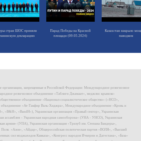
еры стран ШОС приняли
Парад Победы на Красной
Казахстан накрыло мо
танинскую декларацию
площади (09.05.2024)
паводком
ие организации, запрещенные в Российской Федерации: Международное религиозное
родное религиозное объединение «Таблиги Джамаат», меджлис крымско-
общественное объединение «Национал-социалистическое общество» («НСО»,
 объединение «Ат-Такфир Валь-Хиджра», Международное объединение «Кровь и
8», «B&H», «BandH»), Украинская организация «Правый сектор», Украинская
ная ассамблея – Украинская народная самооборона» (УНА - УНСО), Украинская
кая армия» (УПА), Украинская организация «Тризуб им. Степана Бандеры»,
, Полк «Азов», «Айдар», Общероссийская политическая партия «ВОЛЯ», «Высший
ных сил моджахедов Кавказа», «Конгресс народов Ичкерии и Дагестана», «База»