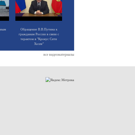
щным
Обращение В.В.Путина к
гражданам России в связи с
терактом в "Крокус Сити
Холле"
все видеоматериалы