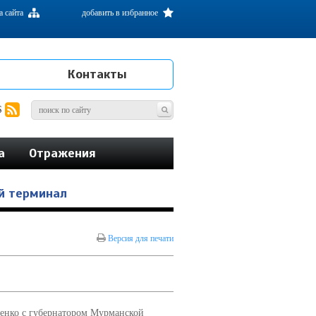
а сайта
добавить в избранное
Контакты
S
а
Отражения
ой терминал
Версия для печати
шенко с губернатором Мурманской