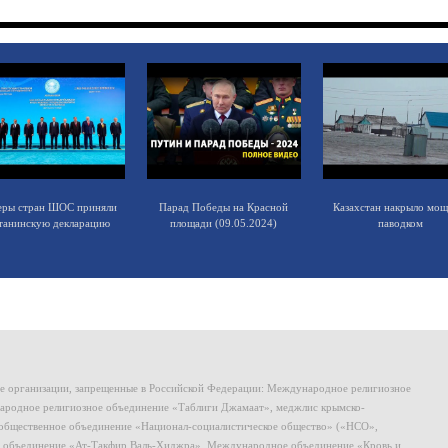
еры стран ШОС приняли
Парад Победы на Красной
Казахстан накрыло мо
танинскую декларацию
площади (09.05.2024)
паводком
ие организации, запрещенные в Российской Федерации: Международное религиозное
родное религиозное объединение «Таблиги Джамаат», меджлис крымско-
общественное объединение «Национал-социалистическое общество» («НСО»,
 объединение «Ат-Такфир Валь-Хиджра», Международное объединение «Кровь и