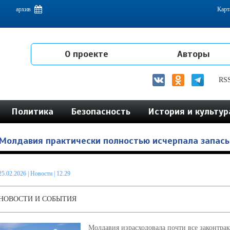
емам интеграции на постсоветском пространстве
архив
Карт
О проекте
Авторы
RS
Политика
Безопасность
История и культур
Молдавия практически полностью исчерпала запасы
25.02.2026
|
Новости
| 12.29
НОВОСТИ И СОБЫТИЯ
Молдавия израсходовала почти все законтра