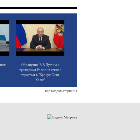
щным
Обращение В.В.Путина к
гражданам России в связи с
терактом в "Крокус Сити
Холле"
все видеоматериалы