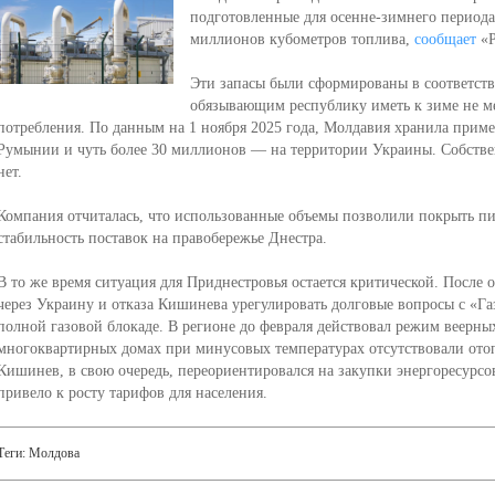
подготовленные для осенне-зимнего периода
миллионов кубометров топлива,
сообщает
«Р
Эти запасы были сформированы в соответств
обязывающим республику иметь к зиме не ме
потребления. По данным на 1 ноября 2025 года, Молдавия хранила приме
Румынии и чуть более 30 миллионов — на территории Украины. Собств
нет.
Компания отчиталась, что использованные объемы позволили покрыть пи
стабильность поставок на правобережье Днестра.
В то же время ситуация для Приднестровья остается критической. После о
через Украину и отказа Кишинева урегулировать долговые вопросы с «Га
полной газовой блокаде. В регионе до февраля действовал режим веерных
многоквартирных домах при минусовых температурах отсутствовали отоп
Кишинев, в свою очередь, переориентировался на закупки энергоресурсо
привело к росту тарифов для населения.
Теги:
Молдова