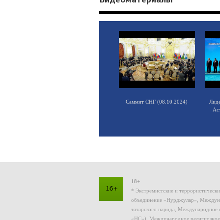
Саммит СНГ (08.10.2024)
Лид
Ас
18+
* Экстремистские и террористическ
объединение «Нурджулар», Междуна
татарского народа, Международное 
«НС»), Международное религиозное