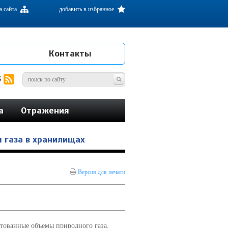
а сайта
добавить в избранное
Контакты
S
а
Отражения
 газа в хранилищах
Версия для печати
ктованные объемы природного газа,