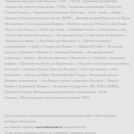
Украинская народная самооборона» (УНА - УНСО), Украинская организация
«Украинская повстанческая армия» (УПА), Украинская организация «Тризуб им.
Степана Бандеры», Украинская организация «Братство», Полк «Азов», «Айдар»,
Общероссийская политическая партия «ВОЛЯ», «Высший военный Маджлисуль Шура
Объединенных сил моджахедов Кавказа», «Конгресс народов Ичкерии и Дагестана»,
«База» («Аль-Каида»), «Асбат аль-Ансар», «Священная война» («Аль-Джихад» или
«Египетский исламский джихад»), «Исламская группа» («Аль-Гамаа аль-Исламия»),
«Братья-мусульмане» («Аль-Ихван аль-Муслимун»), «Партия исламского
освобождения» («Хизб ут-Тахрир аль-Ислами»), «Лашкар-И-Тайба», «Исламская
группа» («Джамаат-и-Ислами»), «Движение Талибан», «Исламская партия
Туркестана» (бывшее «Исламское движение Узбекистана»), «Общество социальных
реформ» («Джамият аль-Ислах аль-Иджтимаи»), «Общество возрождения исламского
наследия» («Джамият Ихья ат-Тураз аль-Ислами»), «Дом двух святых» («Аль-
Харамейн»), «Джунд аш-Шам» (Войско Великой Сирии), «Исламский джихад –
Джамаат моджахедов», «Аль-Каида в странах исламского Магриба», «Имарат
Кавказ» («Кавказский Эмират»), «Исламское государство» (ИГ, ИГИЛ, ДАИШ),
Джебхат ан-Нусра, Международное религиозное объединение «АУМ
Синрике», Международное общественное движение ЛГБТ.
При полном или частичном использовании материалов сайта «Ритм Евразии»
активная гиперссылка
на главную страницу
www.ritmeurasia.ru
приветствуется.
Точка зрения редакции может не совпадать с мнением авторов.