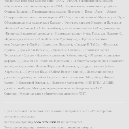
Украинская народная самооборона» (УНА - УНСО), Украинская организация
«Украинская повстанческая армия» (УПА), Украинская организация «Тризуб им.
Степана Бандеры», Украинская организация «Братство», Полк «Азов», «Айдар»,
Общероссийская политическая партия «ВОЛЯ», «Высший военный Маджлисуль Шура
Объединенных сил моджахедов Кавказа», «Конгресс народов Ичкерии и Дагестана»,
«База» («Аль-Каида»), «Асбат аль-Ансар», «Священная война» («Аль-Джихад» или
«Египетский исламский джихад»), «Исламская группа» («Аль-Гамаа аль-Исламия»),
«Братья-мусульмане» («Аль-Ихван аль-Муслимун»), «Партия исламского
освобождения» («Хизб ут-Тахрир аль-Ислами»), «Лашкар-И-Тайба», «Исламская
группа» («Джамаат-и-Ислами»), «Движение Талибан», «Исламская партия
Туркестана» (бывшее «Исламское движение Узбекистана»), «Общество социальных
реформ» («Джамият аль-Ислах аль-Иджтимаи»), «Общество возрождения исламского
наследия» («Джамият Ихья ат-Тураз аль-Ислами»), «Дом двух святых» («Аль-
Харамейн»), «Джунд аш-Шам» (Войско Великой Сирии), «Исламский джихад –
Джамаат моджахедов», «Аль-Каида в странах исламского Магриба», «Имарат
Кавказ» («Кавказский Эмират»), «Исламское государство» (ИГ, ИГИЛ, ДАИШ),
Джебхат ан-Нусра, Международное религиозное объединение «АУМ
Синрике», Международное общественное движение ЛГБТ.
При полном или частичном использовании материалов сайта «Ритм Евразии»
активная гиперссылка
на главную страницу
www.ritmeurasia.ru
приветствуется.
Точка зрения редакции может не совпадать с мнением авторов.