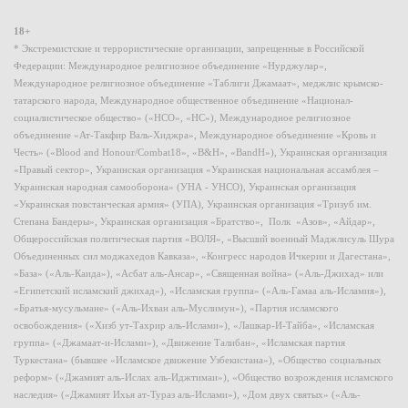
18+
* Экстремистские и террористические организации, запрещенные в Российской
Федерации: Международное религиозное объединение «Нурджулар»,
Международное религиозное объединение «Таблиги Джамаат», меджлис крымско-
татарского народа, Международное общественное объединение «Национал-
социалистическое общество» («НСО», «НС»), Международное религиозное
объединение «Ат-Такфир Валь-Хиджра», Международное объединение «Кровь и
Честь» («Blood and Honour/Combat18», «B&H», «BandH»), Украинская организация
«Правый сектор», Украинская организация «Украинская национальная ассамблея –
Украинская народная самооборона» (УНА - УНСО), Украинская организация
«Украинская повстанческая армия» (УПА), Украинская организация «Тризуб им.
Степана Бандеры», Украинская организация «Братство», Полк «Азов», «Айдар»,
Общероссийская политическая партия «ВОЛЯ», «Высший военный Маджлисуль Шура
Объединенных сил моджахедов Кавказа», «Конгресс народов Ичкерии и Дагестана»,
«База» («Аль-Каида»), «Асбат аль-Ансар», «Священная война» («Аль-Джихад» или
«Египетский исламский джихад»), «Исламская группа» («Аль-Гамаа аль-Исламия»),
«Братья-мусульмане» («Аль-Ихван аль-Муслимун»), «Партия исламского
освобождения» («Хизб ут-Тахрир аль-Ислами»), «Лашкар-И-Тайба», «Исламская
группа» («Джамаат-и-Ислами»), «Движение Талибан», «Исламская партия
Туркестана» (бывшее «Исламское движение Узбекистана»), «Общество социальных
реформ» («Джамият аль-Ислах аль-Иджтимаи»), «Общество возрождения исламского
наследия» («Джамият Ихья ат-Тураз аль-Ислами»), «Дом двух святых» («Аль-