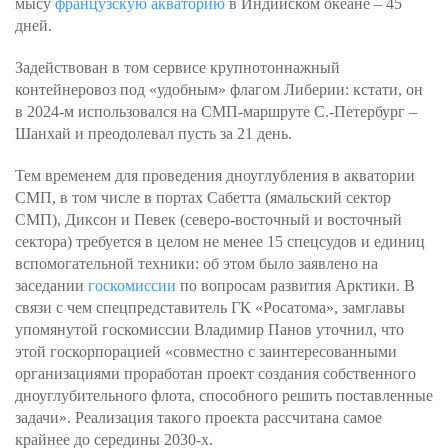
мысу
французскую акваторию
в Индийском океане – 45
дней.
Задействован в том сервисе крупнотоннажный
контейнеровоз под «удобным» флагом Либерии: кстати, он
в 2024-м использовался на СМП-маршруте С.-Петербург –
Шанхай и преодолевал пусть за 21 день.
Тем временем для проведения дноуглубления в акватории
СМП, в том числе в портах Сабетта (ямальский сектор
СМП), Диксон и Певек (северо-восточный и восточный
сектора) требуется в целом не менее 15 спецсудов и единиц
вспомогательной техники: об этом было заявлено на
заседании
госкомиссии
по вопросам развития Арктики. В
связи с чем спецпредставитель ГК «Росатома», замглавы
упомянутой госкомиссии Владимир Панов уточнил, что
этой госкорпорацией «совместно с заинтересованными
организациями проработан проект создания собственного
дноуглубительного флота, способного решить поставленные
задачи». Реализация такого проекта рассчитана самое
крайнее до середины 2030-х.