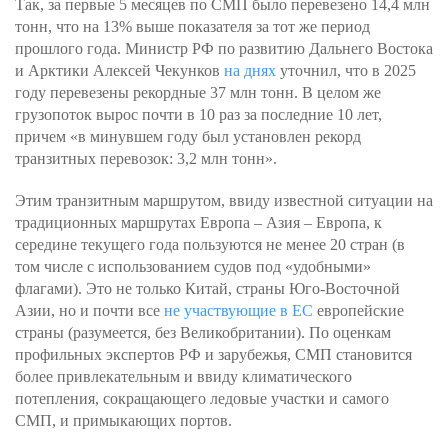
Так, за первые 5 месяцев по СМП было перевезено 14,4 млн
тонн, что на 13% выше показателя за тот же период
прошлого года. Министр РФ по развитию Дальнего Востока
и Арктики Алексей Чекунков
на днях
уточнил, что в 2025
году перевезены рекордные 37 млн тонн. В целом же
грузопоток вырос почти в 10 раз за последние 10 лет,
причем «в минувшем году был установлен рекорд
транзитных перевозок: 3,2 млн тонн».
Этим транзитным маршрутом, ввиду известной ситуации на
традиционных маршрутах Европа – Азия – Европа, к
середине текущего года пользуются не менее 20 стран (в
том числе с использованием судов под «удобными»
флагами). Это не только Китай, страны Юго-Восточной
Азии, но и почти все
не участвующие в ЕС
европейские
страны (разумеется, без Великобритании). По оценкам
профильных экспертов РФ и зарубежья, СМП становится
более привлекательным и ввиду климатического
потепления, сокращающего ледовые участки и самого
СМП, и примыкающих портов.