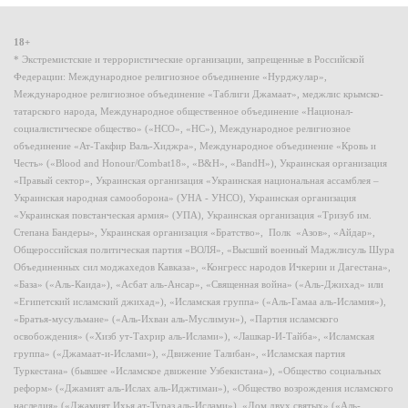
18+
* Экстремистские и террористические организации, запрещенные в Российской
Федерации: Международное религиозное объединение «Нурджулар»,
Международное религиозное объединение «Таблиги Джамаат», меджлис крымско-
татарского народа, Международное общественное объединение «Национал-
социалистическое общество» («НСО», «НС»), Международное религиозное
объединение «Ат-Такфир Валь-Хиджра», Международное объединение «Кровь и
Честь» («Blood and Honour/Combat18», «B&H», «BandH»), Украинская организация
«Правый сектор», Украинская организация «Украинская национальная ассамблея –
Украинская народная самооборона» (УНА - УНСО), Украинская организация
«Украинская повстанческая армия» (УПА), Украинская организация «Тризуб им.
Степана Бандеры», Украинская организация «Братство», Полк «Азов», «Айдар»,
Общероссийская политическая партия «ВОЛЯ», «Высший военный Маджлисуль Шура
Объединенных сил моджахедов Кавказа», «Конгресс народов Ичкерии и Дагестана»,
«База» («Аль-Каида»), «Асбат аль-Ансар», «Священная война» («Аль-Джихад» или
«Египетский исламский джихад»), «Исламская группа» («Аль-Гамаа аль-Исламия»),
«Братья-мусульмане» («Аль-Ихван аль-Муслимун»), «Партия исламского
освобождения» («Хизб ут-Тахрир аль-Ислами»), «Лашкар-И-Тайба», «Исламская
группа» («Джамаат-и-Ислами»), «Движение Талибан», «Исламская партия
Туркестана» (бывшее «Исламское движение Узбекистана»), «Общество социальных
реформ» («Джамият аль-Ислах аль-Иджтимаи»), «Общество возрождения исламского
наследия» («Джамият Ихья ат-Тураз аль-Ислами»), «Дом двух святых» («Аль-