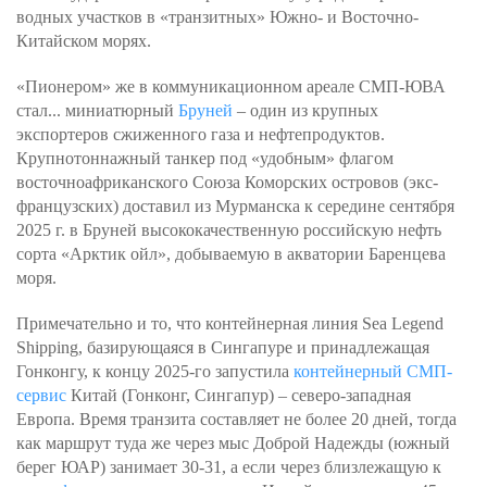
водных участков в «транзитных» Южно- и Восточно-
Китайском морях.
«Пионером» же в коммуникационном ареале СМП-ЮВА
стал... миниатюрный
Бруней
– один из крупных
экспортеров сжиженного газа и нефтепродуктов.
Крупнотоннажный танкер под «удобным» флагом
восточноафриканского Союза Коморских островов (экс-
французских) доставил из Мурманска к середине сентября
2025 г. в Бруней высококачественную российскую нефть
сорта «Арктик ойл», добываемую в акватории Баренцева
моря.
Примечательно и то, что контейнерная линия Sea Legend
Shipping, базирующаяся в Сингапуре и принадлежащая
Гонконгу, к концу 2025-го запустила
контейнерный СМП-
сервис
Китай (Гонконг, Сингапур) – северо-западная
Европа. Время транзита составляет не более 20 дней, тогда
как маршрут туда же через мыс Доброй Надежды (южный
берег ЮАР) занимает 30-31, а если через близлежащую к