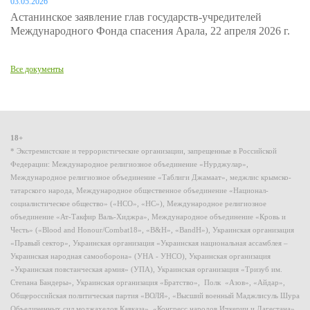
03.05.2026
Астанинское заявление глав государств-учредителей
Международного Фонда спасения Арала, 22 апреля 2026 г.
Все документы
18+
* Экстремистские и террористические организации, запрещенные в Российской
Федерации: Международное религиозное объединение «Нурджулар»,
Международное религиозное объединение «Таблиги Джамаат», меджлис крымско-
татарского народа, Международное общественное объединение «Национал-
социалистическое общество» («НСО», «НС»), Международное религиозное
объединение «Ат-Такфир Валь-Хиджра», Международное объединение «Кровь и
Честь» («Blood and Honour/Combat18», «B&H», «BandH»), Украинская организация
«Правый сектор», Украинская организация «Украинская национальная ассамблея –
Украинская народная самооборона» (УНА - УНСО), Украинская организация
«Украинская повстанческая армия» (УПА), Украинская организация «Тризуб им.
Степана Бандеры», Украинская организация «Братство», Полк «Азов», «Айдар»,
Общероссийская политическая партия «ВОЛЯ», «Высший военный Маджлисуль Шура
Объединенных сил моджахедов Кавказа», «Конгресс народов Ичкерии и Дагестана»,