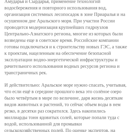
Амударья и Сырдарья, применение технологий
водосбережения и повторного использования вод,
организация системных лесопосадок в зоне Приаралья и на
осушенном дне Аральского моря. При участии России
проводится модернизация крупнейших гидроузлов
Центрально-Азиатского региона, многие из которых были
возведены еще в советское время. Российские компании
готовы подключаться и к строительству новых ГЭС, а также
к проектам, нацеленным на обеспечение безопасной
эксплуатации водно-энергетической инфраструктуры и
рачительного использования водных ресурсов региона и
трансграничных рек.
И действительно: Аральское море нужно спасать, учитывая,
что если ещё в середине прошлого века это солёное озеро
было четвёртым в мире по величине, даря жизнь десяткам
видов животных и растений, то сейчас объем воды в нем
резко, в десятки раз сократился. Здесь накопились
миллиарды тонн ядовитых солей, которые попали туда с
водой, использованной для промывки
сельскохозяйственных полей. По оценке экспертов, на