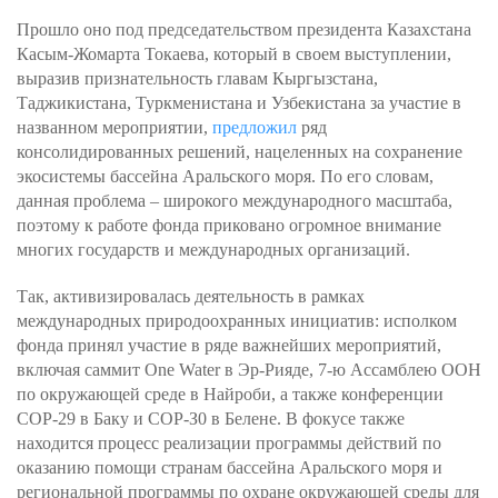
Прошло оно под председательством президента Казахстана
Касым-Жомарта Токаева, который в своем выступлении,
выразив признательность главам Кыргызстана,
Таджикистана, Туркменистана и Узбекистана за участие в
названном мероприятии,
предложил
ряд
консолидированных решений, нацеленных на сохранение
экосистемы бассейна Аральского моря. По его словам,
данная проблема – широкого международного масштаба,
поэтому к работе фонда приковано огромное внимание
многих государств и международных организаций.
Так, активизировалась деятельность в рамках
международных природоохранных инициатив: исполком
фонда принял участие в ряде важнейших мероприятий,
включая саммит One Water в Эр-Рияде, 7-ю Ассамблею OOН
по окружающей среде в Найроби, а также конференции
СОР-29 в Баку и СОР-З0 в Белене. В фокусе также
находится процесс реализации программы действий по
оказанию помощи странам бассейна Аральского моря и
региональной программы по охране окружающей среды для