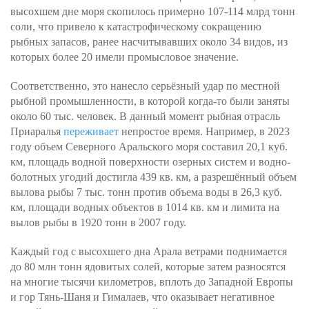
высохшем дне моря скопилось примерно 107-114 млрд тонн
соли, что привело к катастрофическому сокращению
рыбных запасов, ранее насчитывавших около 34 видов, из
которых более 20 имели промысловое значение.
Соответственно, это нанесло серьёзный удар по местной
рыбной промышленности, в которой когда-то были заняты
около 60 тыс. человек. В данный момент рыбная отрасль
Приаралья
переживает
непростое время. Например, в 2023
году объем Северного Аральского моря составил 20,1 куб.
км, площадь водной поверхности озерных систем и водно-
болотных угодий достигла 439 кв. км, а разрешённый объем
вылова рыбы 7 тыс. тонн против объема воды в 26,3 куб.
км, площади водных объектов в 1014 кв. км и лимита на
вылов рыбы в 1920 тонн в 2007 году.
Каждый год с высохшего дна Арала ветрами поднимается
до 80 млн тонн ядовитых солей, которые затем разносятся
на многие тысячи километров, вплоть до Западной Европы
и гор Тянь-Шаня и Гималаев, что оказывает негативное