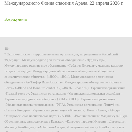
Международного Фонда спасения Арала, 22 апреля 2026 г.
Все документы
18+
* Экстремистские и террористические организации, запрещенные в Российской
Федерации: Международное религиозное объединение «Нурджулар»,
Международное религиозное объединение «Таблиги Джамаат», меджлис крымско-
татарского народа, Международное общественное объединение «Национал-
социалистическое общество» («НСО», «НС»), Международное религиозное
объединение «Ат-Такфир Валь-Хиджра», Международное объединение «Кровь и
Честь» («Blood and Honour/Combat18», «B&H», «BandH»), Украинская организация
«Правый сектор», Украинская организация «Украинская национальная ассамблея –
Украинская народная самооборона» (УНА - УНСО), Украинская организация
«Украинская повстанческая армия» (УПА), Украинская организация «Тризуб им.
Степана Бандеры», Украинская организация «Братство», Полк «Азов», «Айдар»,
Общероссийская политическая партия «ВОЛЯ», «Высший военный Маджлисуль Шура
Объединенных сил моджахедов Кавказа», «Конгресс народов Ичкерии и Дагестана»,
«База» («Аль-Каида»), «Асбат аль-Ансар», «Священная война» («Аль-Джихад» или