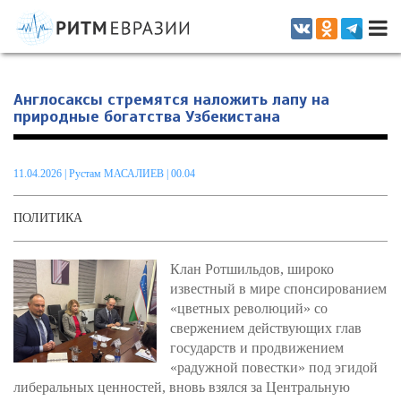
Информационно-аналитическое издание, посвященное актуальным
проблемам интеграции на постсоветском пространстве
Англосаксы стремятся наложить лапу на
природные богатства Узбекистана
11.04.2026
|
Рустам МАСАЛИЕВ
| 00.04
ПОЛИТИКА
Клан Ротшильдов, широко
известный в мире спонсированием
«цветных революций» со
свержением действующих глав
государств и продвижением
«радужной повестки» под эгидой
либеральных ценностей, вновь взялся за Центральную