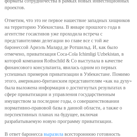
форматы сотрудничества в рамках новых инвестиционных
проектов.
Отметим, что это не первое нашествие западных хищников
на территорию Узбекистана. В январе прошлого года в
агентстве госактивов уже проходила встреча с
представителями делегации во главе все с той же
баронессой Ариэль Малард де Ротшильд. И, как было
отмечено, приватизация Coca-Cola Ichimligi Uzbekistan, в
которой компания Rothschild & Со выступала в качестве
финансового консультанта, явилась одним из первых
успешных примеров приватизации в Узбекистане. Помимо
этого, американо-британским представителям «как на духу»
была выложена информация о достигнутых результатах в
сфере приватизации и управления государственным
имуществом за последние годы, о совершенствовании
нормативно-правовой базы в данной области, а также о
перспективных планах на будущее, включая
разрабатываемую новую программу приватизации.
В ответ баронесса
выразила
всестороннюю готовность