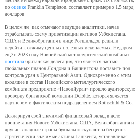
местные и международные фондовые биржи. Их стоимость,
по
оценке
Franklin Templeton, составляет примерно 1,5 млрд
долларов.
В целом же, как отмечают ведущие аналитики, начав
отрабатывать схему приватизации активов Узбекистана,
США и Великобритания в лице Ротшильдов решили
перейти к отжиму ценных полезных ископаемых. Недаром
ещё в 2023 году Навоийский металлургический комбинат
посетила
британская делегация, что является частью
глобальных планов Лондона и Вашингтона поставить под
контроль уран в Центральной Азии. Одновременно с этим
входящее в состав Навоийского металлургического
комбината предприятие «Навоийуран» прошло аудиторскую
проверку британской компании Deloitte, которая является
партнером и фактическим подразделением Rothschild & Со.
Декларируя свой значимый финансовый вклад в дело
процветания Нового Узбекистана, США, Великобритания и
другие западные страны буквально скупают за бесценок
стратегически значимые активы Ташкента, устанавливая