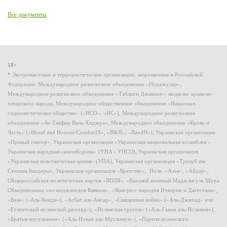
Все документы
18+
* Экстремистские и террористические организации, запрещенные в Российской
Федерации: Международное религиозное объединение «Нурджулар»,
Международное религиозное объединение «Таблиги Джамаат», меджлис крымско-
татарского народа, Международное общественное объединение «Национал-
социалистическое общество» («НСО», «НС»), Международное религиозное
объединение «Ат-Такфир Валь-Хиджра», Международное объединение «Кровь и
Честь» («Blood and Honour/Combat18», «B&H», «BandH»), Украинская организация
«Правый сектор», Украинская организация «Украинская национальная ассамблея –
Украинская народная самооборона» (УНА - УНСО), Украинская организация
«Украинская повстанческая армия» (УПА), Украинская организация «Тризуб им.
Степана Бандеры», Украинская организация «Братство», Полк «Азов», «Айдар»,
Общероссийская политическая партия «ВОЛЯ», «Высший военный Маджлисуль Шура
Объединенных сил моджахедов Кавказа», «Конгресс народов Ичкерии и Дагестана»,
«База» («Аль-Каида»), «Асбат аль-Ансар», «Священная война» («Аль-Джихад» или
«Египетский исламский джихад»), «Исламская группа» («Аль-Гамаа аль-Исламия»),
«Братья-мусульмане» («Аль-Ихван аль-Муслимун»), «Партия исламского